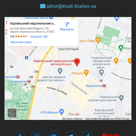
admin@
khadi.kharkov.
ua
Вступ