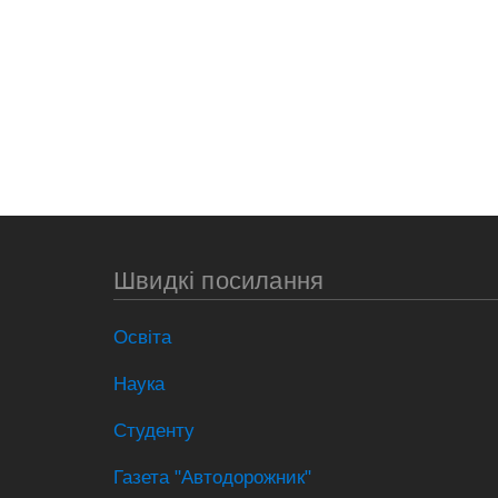
Швидкі посилання
Освіта
Наука
Студенту
Газета "Автодорожник"