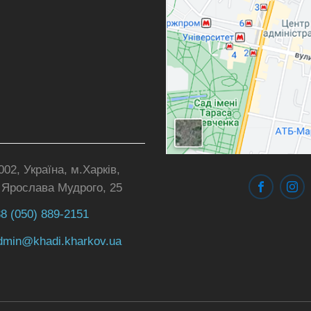
02, Україна, м.Харків,
 Ярослава Мудрого, 25
8 (050) 889-2151
dmin@
khadi.kharkov.
ua