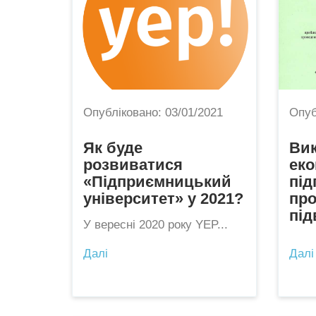
Опубліковано:
03/01/2021
Опуб
Як буде
Вик
розвиватися
еко
«Підприємницький
пі
університет» у 2021?
пр
під
У вересні 2020 року YEP...
Далі
Далі