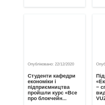
Опубліковано:
22/12/2020
Опуб
Студенти кафедри
Під
економіки і
«Ек
підприємництва
− с
пройшли курс «Все
ви
про блокчейн...
VUZ