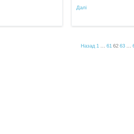
Далі
Назад
1
…
61
62
63
…