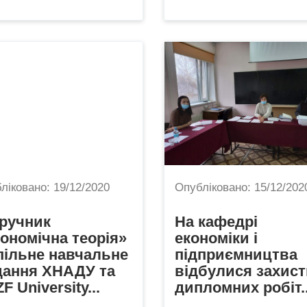
ліковано:
19/12/2020
Опубліковано:
15/12/202
ручник
На кафедрі
ономічна теорія»
економіки і
пільне навчальне
підприємництва
дання ХНАДУ та
відбулися захист
F University...
дипломних робіт..