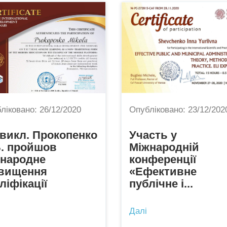
ліковано:
26/12/2020
Опубліковано:
23/12/202
 викл. Прокопенко
Участь у
. пройшов
Міжнародній
жнародне
конференції
двищення
«Ефективне
ліфікації
публічне і...
Далі