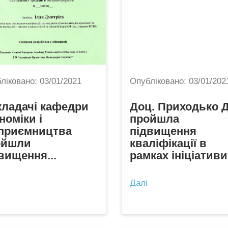
ліковано:
03/01/2021
Опубліковано:
03/01/202
ладачі кафедри
Доц. Приходько Д
номіки і
пройшла
дприємництва
підвищення
ойшли
кваліфікації в
вищення...
рамках ініціативи.
Далі