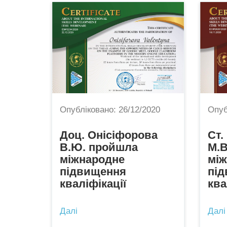
Опубліковано:
26/12/2020
Опуб
Доц. Онісіфорова
Ст.
В.Ю. пройшла
М.В
міжнародне
мі
підвищення
пі
кваліфікації
ква
...
...
Далі
Далі