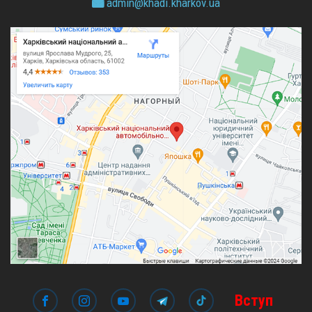
admin@
khadi.kharkov.
ua
Вступ