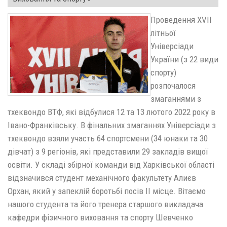
Проведення XVІІ
літньої
Універсіади
України (з 22 види
спорту)
розпочалося
змаганнями з
тхеквондо ВТФ, які відбулися 12 та 13 лютого 2022 року в
Івано-Франківську. В фінальних змаганнях Універсіади з
тхеквондо взяли участь 64 спортсмени (34 юнаки та 30
дівчат) з 9 регіонів, які представили 29 закладів вищої
освіти. У складі збірної команди від Харківської області
відзначився студент механічного факультету Алиєв
Орхан, який у запеклій боротьбі посів ІІ місце. Вітаємо
нашого студента та його тренера старшого викладача
кафедри фізичного виховання та спорту Шевченко