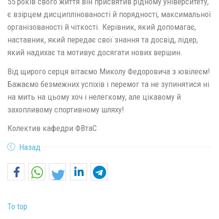
55 років свого життя він присвятив рідному університету,
є взірцем дисциплінованості й порядності, максимальної
організованості й чіткості. Керівник, який допомагає,
наставник, який передає свої знання та досвід, лідер,
який надихає та мотивує досягати нових вершин.
Від щирого серця вітаємо Миколу Федоровича з ювілеєм!
Бажаємо безмежних успіхів і перемог та не зупинятися ні
на мить на цьому хоч і нелегкому, але цікавому й
захопливому спортивному шляху!
Колектив кафедри ФВтаС
Назад
To top