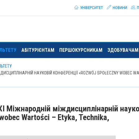
УНІВЕРСИТЕТ
НОВИНИ
П
ЛЬТЕТУ
АБІТУРІЄНТАМ
ПЕРШОКУРСНИКАМ
ЗДОБУВАЧАМ 
ЛЬТЕТУ
ІЖДИСЦИПЛІНАРНІЙ НАУКОВІЙ КОНФЕРЕНЦІЇ «ROZWÓJ SPOŁECZNY WOBEC WAR
 XI Міжнародній міждисциплінарній науко
obec Wartości – Etyka, Technika,