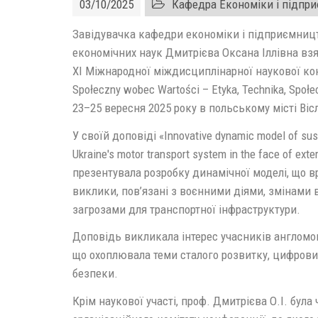
03/10/2025
Кафедра Економіки і підпр
Завідувачка кафедри економіки і підприємницт
економічних наук Дмитрієва Оксана Іллівна взял
XI Міжнародної міждисциплінарної наукової ко
Społeczny wobec Wartości – Etyka, Technika, Społ
23–25 вересня 2025 року в польському місті Віс
У своїй доповіді «Innovative dynamic model of sus
Ukraine's motor transport system in the face of exte
презентувала розробку динамічної моделі, що в
виклики, пов’язані з воєнними діями, змінами в
загрозами для транспортної інфраструктури.
Доповідь викликала інтерес учасників англомов
що охоплювала теми сталого розвитку, цифрових
безпеки.
Крім наукової участі, проф. Дмитрієва О.І. бул