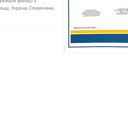
 увійшли фахівці з
льщі, України, Словаччини,