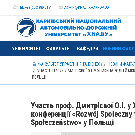
TEL:+38(050)889-2151
ADMIN@
KHADI.KHARKOV.
UA
УНІВЕРСИТЕТ
ФАКУЛЬТЕТ
КАФЕДРИ
НОВИНИ ФАКУ
ФАКУЛЬТЕТ УПРАВЛІННЯ ТА БІЗНЕСУ
НОВИНИ ФАКУ
УЧАСТЬ ПРОФ. ДМИТРІЄВОЇ О.І. У XI МІЖНАРОДНІЙ М
ПОЛЬЩІ
Участь проф. Дмитрієвої О.І. у
конференції «Rozwój Społeczny w
Społeczeństwo» у Польщі