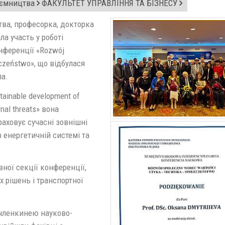
иємництва
ФАКУЛЬТЕТ УПРАВЛІННЯ ТА БІЗНЕСУ
ва, професорка, докторка
а участь у роботі
нференції «Rozwój
eczeństwo», що відбулася
ла.
tainable development of
rnal threats» вона
раховує сучасні зовнішні
 енергетичній системі та
ної секції конференції,
 рішень і транспортної
а членкинею науково-