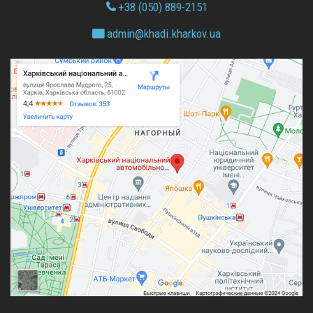
+38 (050) 889-2151
admin@
khadi.kharkov.
ua