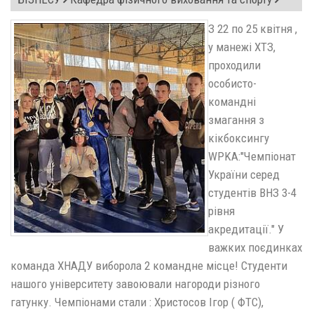
З 22 по 25 квітня ,
у манежі ХТЗ,
проходили
особисто-
командні
змагання з
кікбоксингу
WPKA:"Чемпіонат
України серед
студентів ВНЗ 3-4
рівня
акредитації." У
важких поєдинках
команда ХНАДУ виборола 2 командне місце! Студенти
нашого університету завоювали нагороди різного
гатунку. Чемпіонами стали : Христосов Ігор ( ФТС),