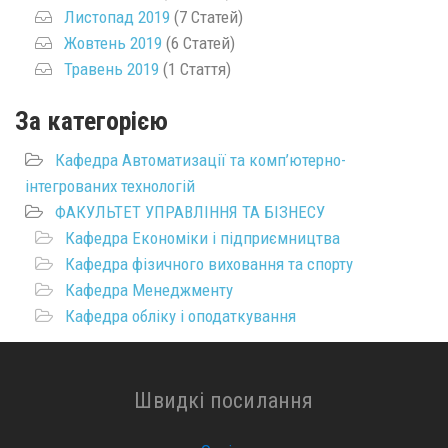
Листопад 2019
(7 Статей)
Жовтень 2019
(6 Статей)
Травень 2019
(1 Стаття)
За категорією
Кафедра Автоматизації та комп’ютерно-
інтегрованих технологій
ФАКУЛЬТЕТ УПРАВЛІННЯ ТА БІЗНЕСУ
Кафедра Економіки і підприємництва
Кафедра фізичного виховання та спорту
Кафедра Менеджменту
Кафедра обліку і оподаткування
Швидкі посилання