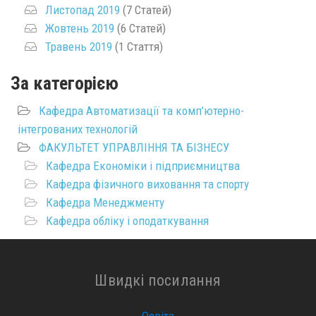
Листопад 2019
(7 Статей)
Жовтень 2019
(6 Статей)
Травень 2019
(1 Стаття)
За категорією
Кафедра Автоматизації та комп’ютерно-
інтегрованих технологій
ФАКУЛЬТЕТ УПРАВЛІННЯ ТА БІЗНЕСУ
Кафедра Економіки і підприємництва
Кафедра фізичного виховання та спорту
Кафедра Менеджменту
Кафедра обліку і оподаткування
Швидкі посилання
Освіта