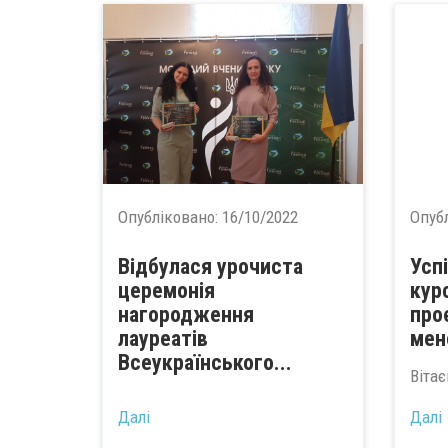
Опубліковано:
16/10/2022
Опуб
Відбулася урочиста
Усп
церемонія
кур
нагородження
про
лауреатів
мен
Всеукраїнського...
Вітає
Далі
Далі