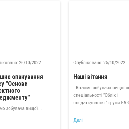
ліковано:
26/10/2022
Опубліковано:
25/10/2022
ішне опанування
Наші вітання
су "Основи
Вітаємо зобувача вищої о
єктного
спеціальності "Облік і
еджменту"
оподаткування " групи ЕА-3
мо зобувача вищої...
Далі