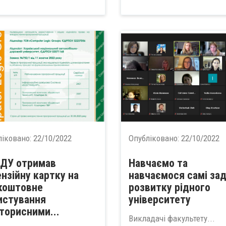
ліковано:
22/10/2022
Опубліковано:
22/10/2022
ДУ отримав
Навчаємо та
ензійну картку на
навчаємося самі за
коштовне
розвитку рідного
истування
університету
торисними...
Викладачі факультету...