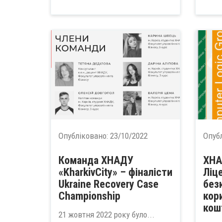
Опубліковано:
23/10/2022
Опуб
Команда ХНАДУ
ХНА
«KharkivCity» – фіналісти
Ліц
Ukraine Recovery Case
без
Championship
кор
кош
21 жовтня 2022 року було...