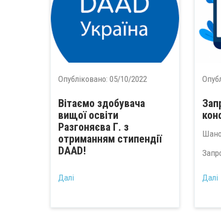
Опубліковано:
05/10/2022
Опуб
Вітаємо здобувача
Зап
вищої освіти
кон
Разгоняєва Г. з
Шано
отриманням стипендії
DAAD!
Запро
...
Далі
Далі