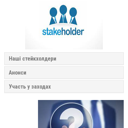
Наші стейкхолдери
Анонси
Участь у заходах