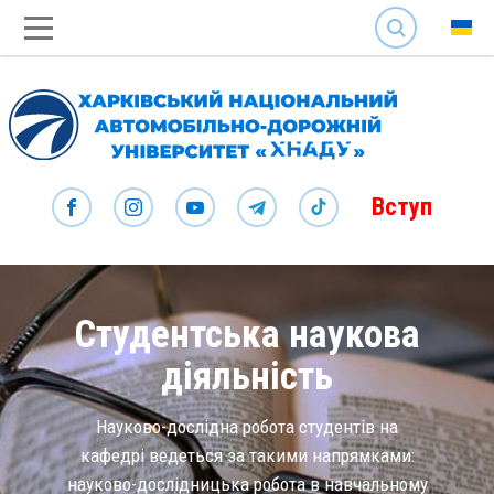
SEARCH
Вступ
Студентська наукова
діяльність
Науково-дослідна робота студентів на
кафедрі ведеться за такими напрямками:
науково-дослідницька робота в навчальному