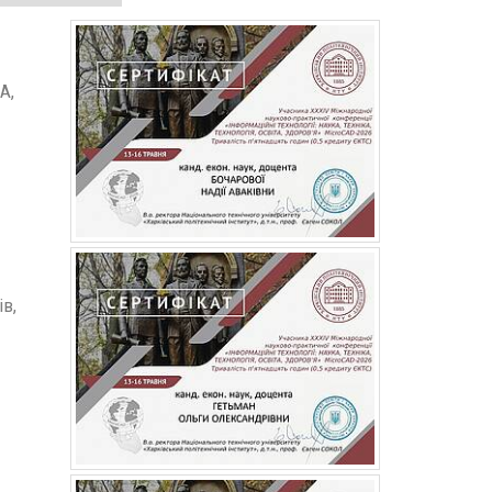
А,
в,