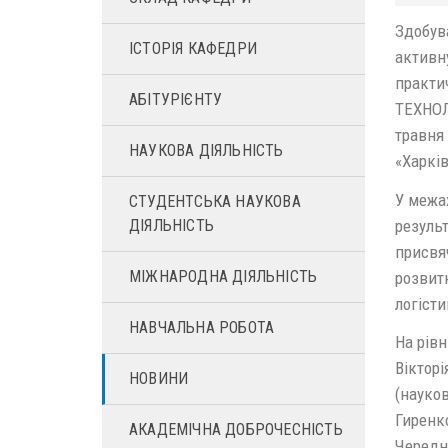
Здобув
ІСТОРІЯ КАФЕДРИ
активну
практи
АБІТУРІЄНТУ
ТЕХНОЛ
травня 
НАУКОВА ДІЯЛЬНІСТЬ
«Харків
У межа
СТУДЕНТСЬКА НАУКОВА
резуль
ДІЯЛЬНІСТЬ
присвя
МІЖНАРОДНА ДІЯЛЬНІСТЬ
розвитк
логісти
НАВЧАЛЬНА РОБОТА
На рівн
Вікторі
НОВИНИ
(науков
Гиренко
АКАДЕМІЧНА ДОБРОЧЕСНІСТЬ
Чередн