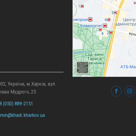
02, Україна, м.Харків, вул.
лава Мудрого, 25
 (050) 889-2151
min@
khadi.kharkov.
ua