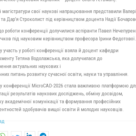
і магістратури свої наукові напрацювання представили Валер
та Дар’я Строколист під керівництвом доцента Надії Бочаров
до роботи конференції долучилися аспіранти Павел Нечепурен
учков під науковим керівництвом професора Ірини Федотової
 участь у роботі конференції взяла й доцент кафедри
менту Тетяна Водолажська, яка долучилася до
рення актуальних наукових і
них питань розвитку сучасної освіти, науки та управління.
 у конференції MicroCAD-2026 стала важливою платформою дл
ації результатів наукових досліджень, обміну досвідом,
ку академічної комунікації та формування професійних
ентностей здобувачів вищої освіти й молодих науковців.
ад