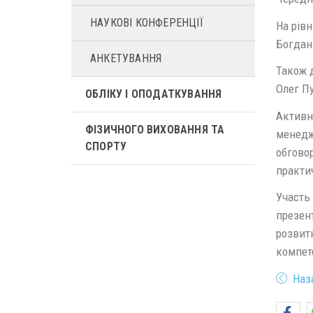
НАУКОВІ КОНФЕРЕНЦІЇ
На рівн
Богдан 
АНКЕТУВАННЯ
Також 
Олег П
ОБЛІКУ І ОПОДАТКУВАННЯ
Активну
ФІЗИЧНОГО ВИХОВАННЯ ТА
менедж
СПОРТУ
обгово
практич
Участь
презент
розвит
компет
Наз