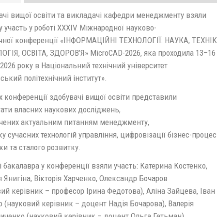
ачі вищої освіти та викладачі кафедри менеджменту взяли
 участь у роботі ХХХІV Міжнародної науково-
чної конференції «ІНФОРМАЦІЙНІ ТЕХНОЛОГІЇ: НАУКА, ТЕХНІК
ОГІЯ, ОСВІТА, ЗДОРОВ’Я» MicroCAD-2026, яка проходила 13–16
2026 року в Національний технічний університет
ський політехнічний інститут».
х конференції здобувачі вищої освіти представили
тати власних наукових досліджень,
чених актуальним питанням менеджменту,
у сучасних технологій управління, цифровізації бізнес-процесі
ки та сталого розвитку.
і бакалавра у конференції взяли участь: Катерина Костенко,
я Янигіна, Вікторія Харченко, Олександр Бочаров
ий керівник – професор Ірина Федотова), Аліна Зайцева, Іван
 (науковий керівник – доцент Надія Бочарова), Валерія
иченко (науковий керівник – доцент Ольга Гетьман).