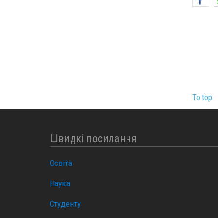
To top
Швидкі посилання
Освіта
Наука
Студенту