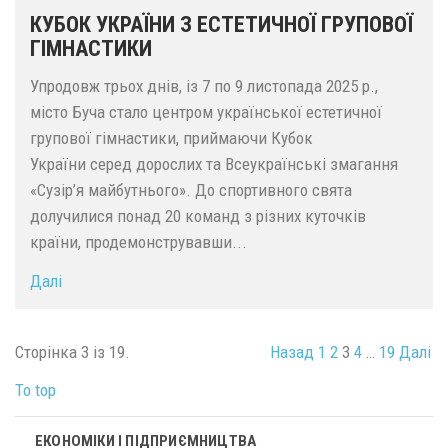
КУБОК УКРАЇНИ З ЕСТЕТИЧНОЇ ГРУПОВОЇ
ГІМНАСТИКИ
Упродовж трьох днів, із 7 по 9 листопада 2025 р.,
місто Буча стало центром української естетичної
групової гімнастики, приймаючи Кубок
України серед дорослих та Всеукраїнські змагання
«Сузір’я майбутнього». До спортивного свята
долучилися понад 20 команд з різних куточків
країни, продемонструвавши...
Далі
Сторінка 3 із 19.
Назад
1
2
3
4
…
19
Далі
To top
ЕКОНОМІКИ І ПІДПРИЄМНИЦТВА