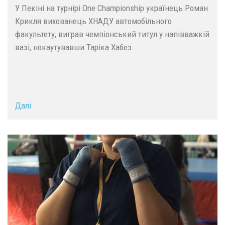
У Пекіні на турнірі One Championship українець Роман
Крикля вихованець ХНАДУ автомобільного
факультету, виграв чемпіонський титул у напівважкій
вазі, нокаутувавши Таріка Хабез.
Далі