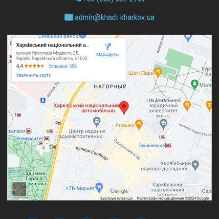
admin@
khadi.kharkov.
ua