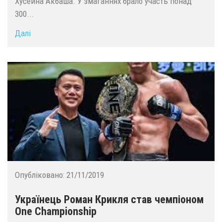
Хусейна Акбаша. У змаганнях брало участь понад
300...
Далі
Опубліковано:
21/11/2019
Українець Роман Крикля став чемпіоном
One Championship