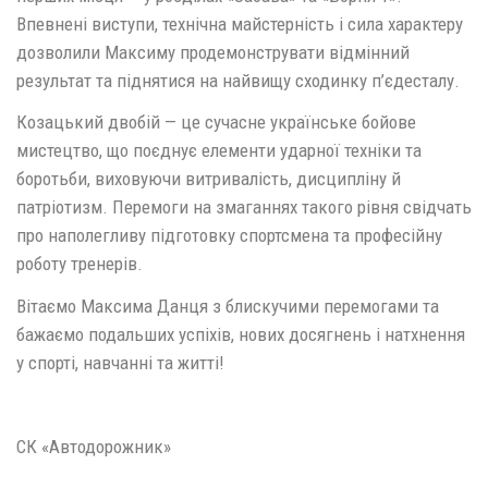
Впевнені виступи, технічна майстерність і сила характеру
дозволили Максиму продемонструвати відмінний
результат та піднятися на найвищу сходинку п’єдесталу.
Козацький двобій — це сучасне українське бойове
мистецтво, що поєднує елементи ударної техніки та
боротьби, виховуючи витривалість, дисципліну й
патріотизм. Перемоги на змаганнях такого рівня свідчать
про наполегливу підготовку спортсмена та професійну
роботу тренерів.
Вітаємо Максима Данця з блискучими перемогами та
бажаємо подальших успіхів, нових досягнень і натхнення
у спорті, навчанні та житті!
СК «Автодорожник»