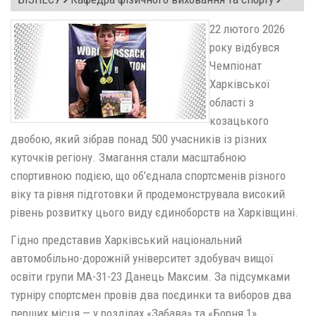
22 лютого 2026
року відбувся
Чемпіонат
Харківської
області з
козацького
двобою, який зібрав понад 500 учасників із різних
куточків регіону. Змагання стали масштабною
спортивною подією, що об’єднала спортсменів різного
віку та рівня підготовки й продемонструвала високий
рівень розвитку цього виду єдиноборств на Харківщині.
Гідно представив Харківський національний
автомобільно-дорожній університет здобувач вищої
освіти групи МА-31-23 Данець Максим. За підсумками
турніру спортсмен провів два поєдинки та виборов два
перших місця — у розділах «Забава» та «Борня 1».