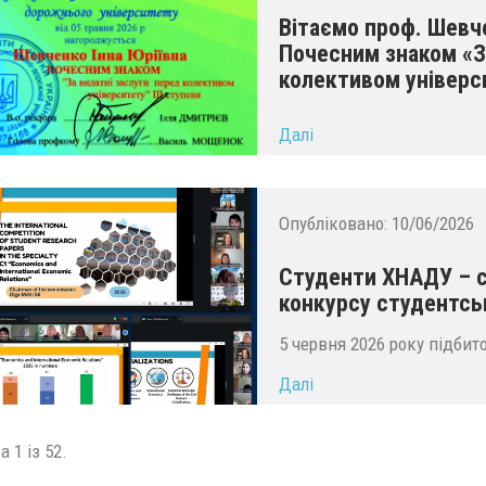
Вітаємо проф. Шевч
Почесним знаком «З
колективом універс
...
Далі
Опубліковано:
10/06/2026
Студенти ХНАДУ – 
конкурсу студентсь
5 червня 2026 року підбит
Далі
а 1 із 52.