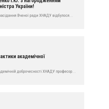
енко І.Ю. з нагородженням
істра України!
 засідання Вченої ради ХНАДУ відбулося...
актики академічної
адемічній доброчесності ХНАДУ професор...