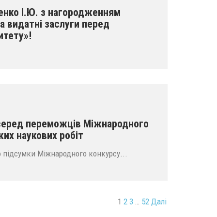
енко І.Ю. з нагородженням
а видатні заслуги перед
итету»!
серед переможців Міжнародного
ких наукових робіт
о підсумки Міжнародного конкурсу...
1
2
3
…
52
Далі