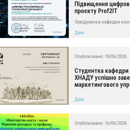
Підвищення цифрово
проєкту Prof2IT
Завідувачка кафедри екон
Далі
Опубліковано:
18/06/2026
Студентка кафедри 
ХНАДУ успішно завер
маркетингового упр
...
Далі
Опубліковано:
16/06/2026