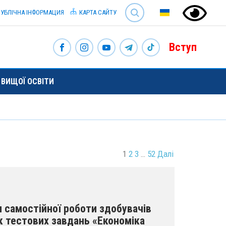
SEARCH
УБЛІЧНА ІНФОРМАЦИЯ
КАРТА САЙТУ
Вступ
ВИЩОЇ ОСВІТИ
1
2
3
…
52
Далі
 самостійної роботи здобувачів
к тестових завдань «Економіка