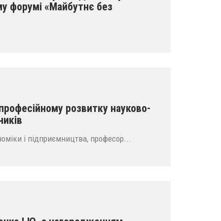
му форумі «Майбутнє без
 професійному розвитку науково-
ників
оміки і підприємництва, професор...