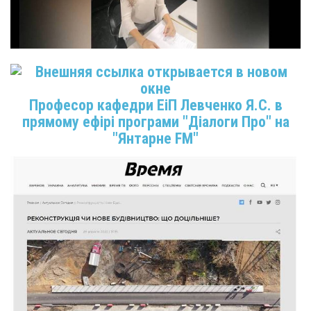
Професор кафедри ЕіП Левченко Я.С. в
прямому ефірі програми "Діалоги Про" на
"Янтарне FM"