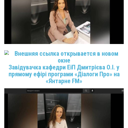
Завідувачка кафедри ЕіП Дмитрієва О.І. у
прямому ефірі програми «Діалоги Про» на
«Янтарне FM»