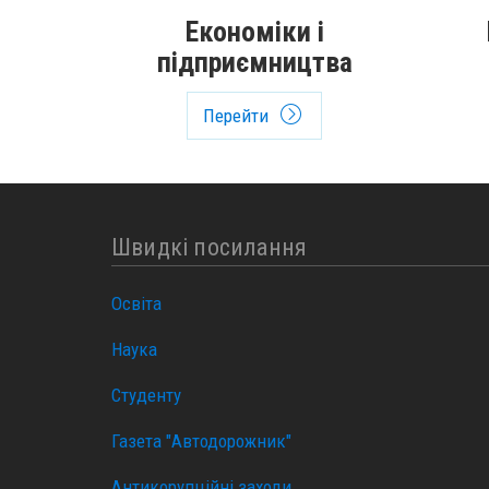
Економіки і
підприємництва
Перейти
Швидкі посилання
Освіта
Наука
Студенту
Газета "Автодорожник"
Антикорупційні заходи