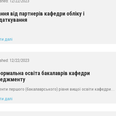
ished:
12/22/2023
ання від партнерів кафедри обліку і
даткування
ти далі
ished:
12/22/2023
ормальна освіта бакалаврів кафедри
неджменту
енти першого (бакалаврського) рівня вищої освіти кафедри...
ти далі