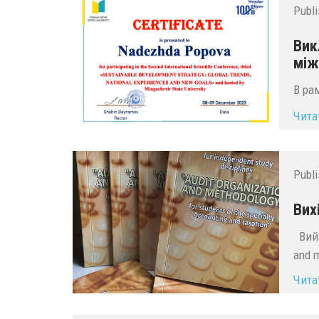
Publ
Вик
між
В ра
Чита
Publ
Вих
Вийш
and 
Чита