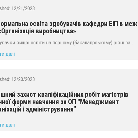
ished:
12/21/2023
ормальна освіта здобувачів кафедри ЕіП в меж
«Організація виробництва»
увачки вищої освіти на першому (бакалаврському) рівні за...
ти далі
ished:
12/20/2023
ішний захист кваліфікаційних робіт магістрів
чної форми навчання за ОП "Менеджмент
анізацій і адміністрування"
ти далі