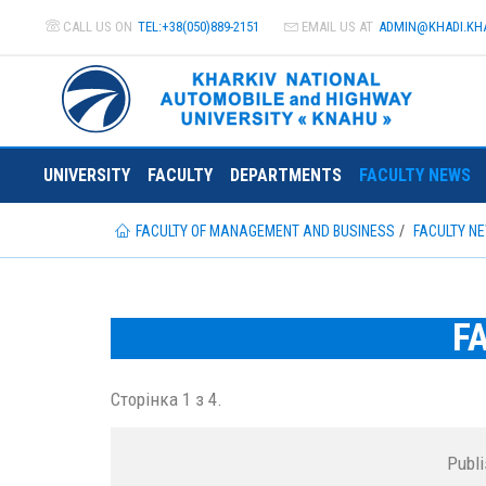
CALL US ON
TEL:+38(050)889-2151
EMAIL US AT
ADMIN@
KHADI.KH
UNIVERSITY
FACULTY
DEPARTMENTS
FACULTY NEWS
FACULTY OF MANAGEMENT AND BUSINESS
FACULTY N
F
Сторінка 1 з 4.
Publ