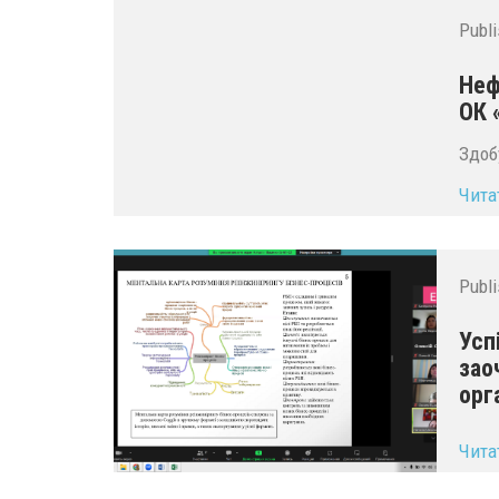
Publ
Неф
ОК 
Здоб
Чита
Publ
Усп
зао
орг
...
Чита