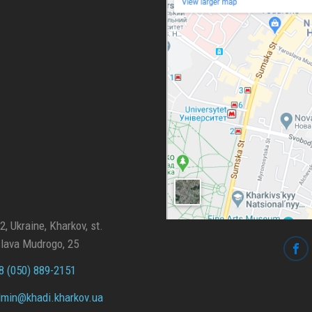
, Ukraine, Kharkov, st.
lava Mudrogo, 25
 (050) 889-2151
min@
khadi.kharkov.
ua