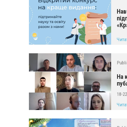
Нав
під
«Кр
...
Чита
Publ
На 
пуб
18-2
Чита