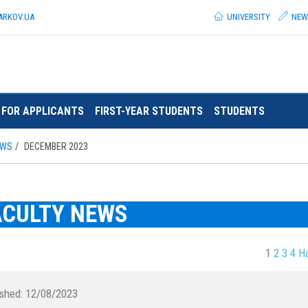
ARKOV.
UA
UNIVERSITY
NEW
FOR APPLICANTS
FIRST-YEAR STUDENTS
STUDENTS
EWS
DECEMBER 2023
ACULTY NEWS
1
2
3
4
Н
ished:
12/08/2023