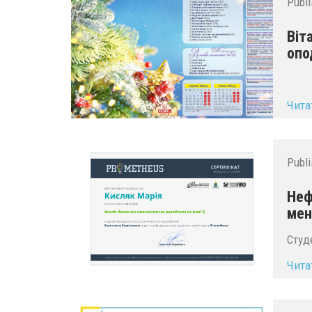
Publ
Віт
опо
Чита
Publ
Неф
ме
Студ
Чита