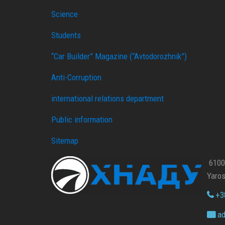
Science
Students
“Car Builder” Magazine (“Avtodorozhnik”)
Anti-Corruption
international relations department
Public information
Sitemap
61002
Yaros
+38
ad