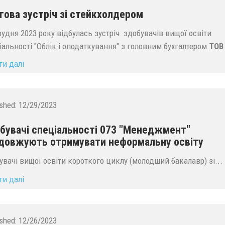
гова зустріч зі стейкхолдером
удня 2023 року відбулась зустріч здобувачів вищої освіти
іальності "Облік і оподаткування" з головним бухгалтером
ТОВ 
ти далі
ished:
12/29/2023
бувачі спеціальності 073 "Менеджмент"
довжують отримувати неформальну освіту
увачі вищої освіти короткого циклу (молодший бакалавр) зі...
ти далі
ished:
12/26/2023