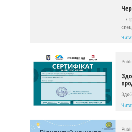
Чер
7 гр
спец
Чита
Publ
Здо
про
Здоб
Чита
Publ