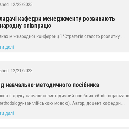
ished:
12/22/2023
ладачі кафедри менеджменту розвивають
народну співпрацю
мках міжнародної конференції "Стратегія сталого розвитку:...
ти далі
ished:
12/21/2023
ід навчально-методичного посібника
ов з друку навчально-методичний посібник «Audit organizati
methodology» (англійською мовою). Автор, доцент кафедри...
ти далі