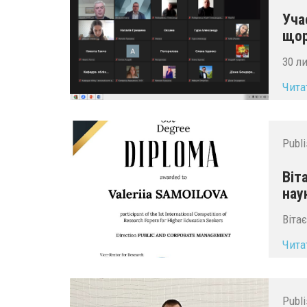
Уча
щор
30 л
Чита
Publ
Віт
нау
Віта
Чита
Publ