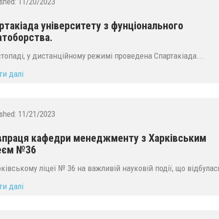
ished:
11/20/2023
ртакіада університету з фунціонального
атоборства.
стопаді, у дистанційному режимі проведена Спартакіада...
ти далі
ished:
11/21/2023
впраця кафедри менеджменту з Харківським
еєм №36
рківському ліцеї № 36 на важливій науковій події, що відбулася
ти далі