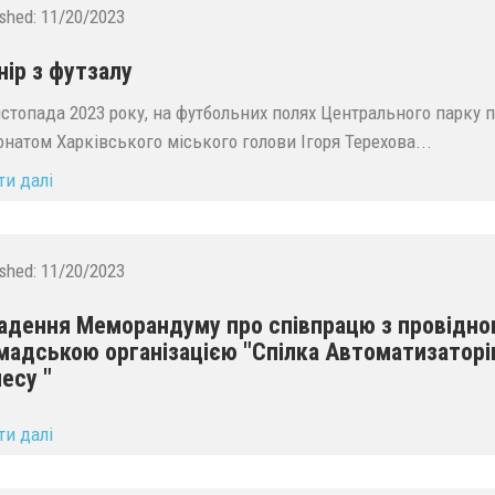
ished:
11/20/2023
нір з футзалу
истопада 2023 року, на футбольних полях Центрального парку п
онатом Харківського міського голови Ігоря Терехова...
ти далі
ished:
11/20/2023
адення Меморандуму про співпрацю з провідн
мадською організацією "Спілка Автоматизаторі
несу "
ти далі