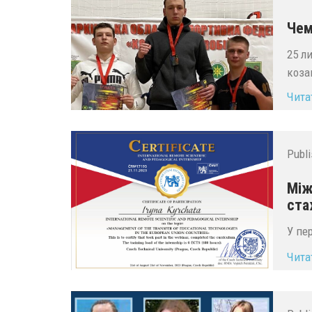
Чем
25 л
коза
Чита
Publ
Між
ста
У пе
Чита