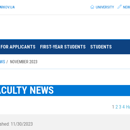
ARKOV.
UA
UNIVERSITY
NEW
FOR APPLICANTS
FIRST-YEAR STUDENTS
STUDENTS
EWS
NOVEMBER 2023
ACULTY NEWS
1
2
3
4
Н
ished:
11/30/2023