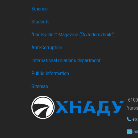
Science
Students
“Car Builder” Magazine (“Avtodorozhnik”)
Anti-Corruption
international relations department
Public information
Sitemap
61002
Yaros
+38
ad