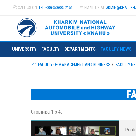
CALL US ON
TEL:+38(050)889-2151
EMAIL US AT
ADMIN@
KHADI.KH
UNIVERSITY
FACULTY
DEPARTMENTS
FACULTY NEWS
FACULTY OF MANAGEMENT AND BUSINESS
FACULTY N
F
Сторінка 1 з 4.
Publ