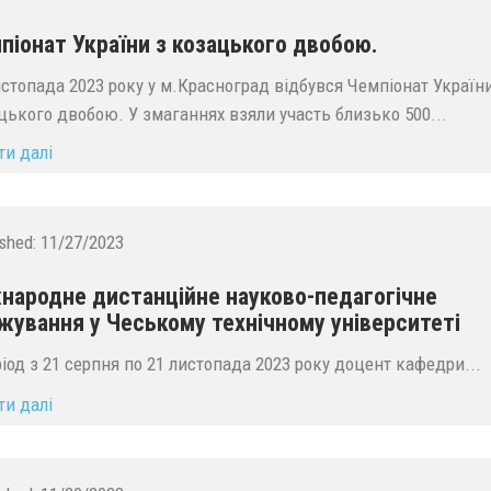
піонат України з козацького двобою.
истопада 2023 року у м.Красноград відбувся Чемпіонат України
цького двобою. У змаганнях взяли участь близько 500...
ти далі
ished:
11/27/2023
народне дистанційне науково-педагогічне
жування у Чеському технічному університеті
ріод з 21 серпня по 21 листопада 2023 року доцент кафедри...
ти далі