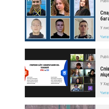
Publ
Спа
баг
У ли
Чита
Publ
Спі
ліц
У Ха
Чита