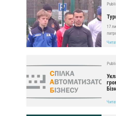
Publ
Тур
17 л
патр
Чита
Publ
Укл
гро
Біз
...
Чита