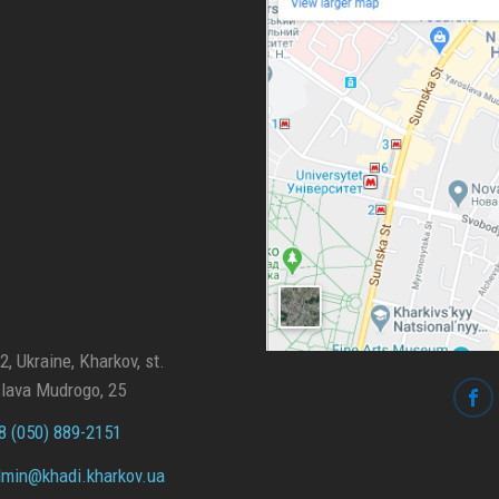
, Ukraine, Kharkov, st.
lava Mudrogo, 25
 (050) 889-2151
min@
khadi.kharkov.
ua