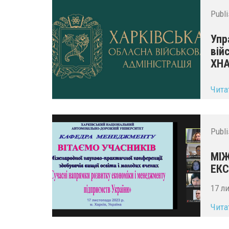
Publ
Упр
вій
ХН
...
Чита
Publ
МІЖ
ЕКС
17 л
Чита