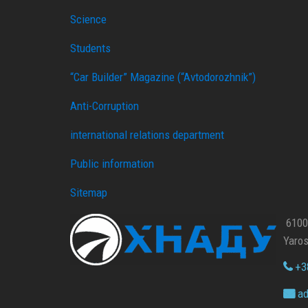
Science
Students
“Car Builder” Magazine (“Avtodorozhnik”)
Anti-Corruption
international relations department
Public information
Sitemap
61002
Yaros
+38
ad