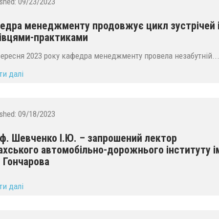
ished:
09/23/2023
едра менеджменту продовжує цикл зустрічей 
івцями-практиками
ересня 2023 року кафедра менеджменту провела незабутній..
ти далі
ished:
09/18/2023
ф. Шевченко І.Ю. – запрошений лектор
ахського автомобільно-дорожнього інституту і
. Гончарова
ти далі