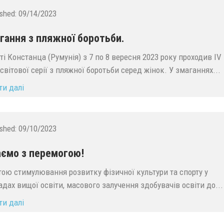
ished:
09/14/2023
гання з пляжної боротьби.
сті Констанца (Румунія) з 7 по 8 вересня 2023 року проходив IV
 світової серії з пляжної боротьби серед жінок. У змаганнях...
ти далі
ished:
09/10/2023
аємо з перемогою!
тою стимулювання розвитку фізичної культури та спорту у
адах вищої освіти, масового залучення здобувачів освіти до...
ти далі