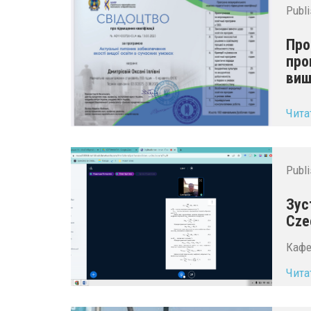
Publ
Про
про
вищ
...
Чита
Publ
Зус
Сzec
Кафе
Чита