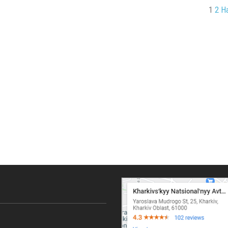
1
2
Н