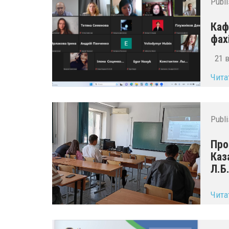
Publ
Каф
фах
21 в
Чита
Publ
Про
Каз
Л.Б
...
Чита