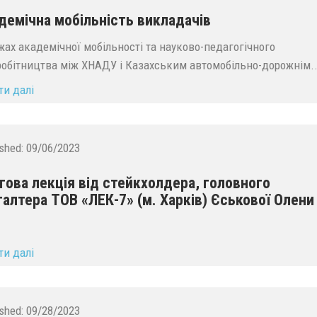
демічна мобільність викладачів
жах академічної мобільності та науково-педагогічного
робітництва між ХНАДУ і Казахським автомобільно-дорожнім..
ти далі
ished:
09/06/2023
гова лекція від стейкхолдера, головного
галтера ТОВ «ЛЕК-7» (м. Харків) Єськової Олени
ти далі
ished:
09/28/2023