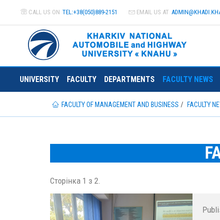
CALL US ON
TEL:+38(050)889-2151
EMAIL US AT
ADMIN@
KHADI.KH
UNIVERSITY
FACULTY
DEPARTMENTS
FACULTY NEWS
FACULTY OF MANAGEMENT AND BUSINESS
FACULTY N
F
Сторінка 1 з 2.
Publ