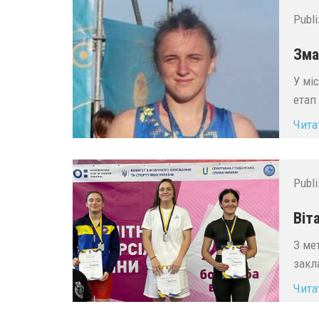
Publ
Зма
У мі
етап
Чита
Publ
Віт
З ме
закл
Чита