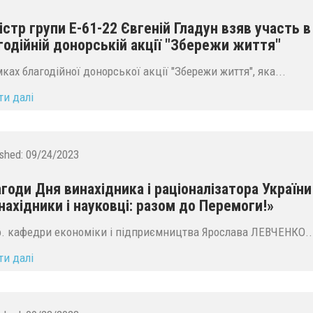
істр групи Е-61-22 Євгеній Гладун взяв участь в
годійній донорській акції "Збережи життя"
мках благодійної донорської акції "Збережи життя", яка...
ти далі
ished:
09/24/2023
агоди Дня винахідника і раціоналізатора України
нахідники і науковці: разом до Перемоги!»
. кафедри економіки і підприємництва Ярослава ЛЕВЧЕНКО..
ти далі