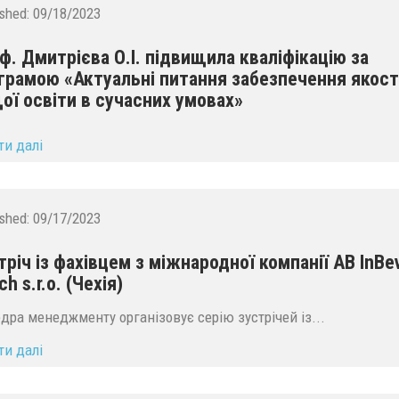
ished:
09/18/2023
ф. Дмитрієва О.І. підвищила кваліфікацію за
грамою «Актуальні питання забезпечення якост
ої освіти в сучасних умовах»
ти далі
ished:
09/17/2023
тріч із фахівцем з міжнародної компанії AB InBe
h s.r.o. (Чехія)
дра менеджменту організовує серію зустрічей із...
ти далі