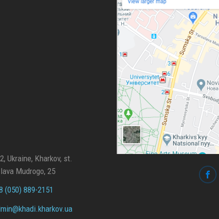
, Ukraine, Kharkov, st.
lava Mudrogo, 25
 (050) 889-2151
min@
khadi.kharkov.
ua