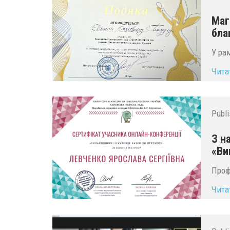
Маг
бла
У ра
Чита
Publ
З н
«Ви
Проф
Чита