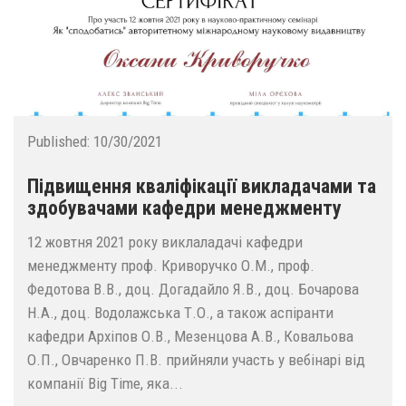
Published:
10/30/2021
Підвищення кваліфікації викладачами та
здобувачами кафедри менеджменту
12 жовтня 2021 року виклаладачі кафедри
менеджменту проф. Криворучко О.М., проф.
Федотова В.В., доц. Догадайло Я.В., доц. Бочарова
Н.А., доц. Водолажська Т.О., а також аспіранти
кафедри Архіпов О.В., Мезенцова А.В., Ковальова
О.П., Овчаренко П.В. прийняли участь у вебінарі від
компанії Big Time, яка...