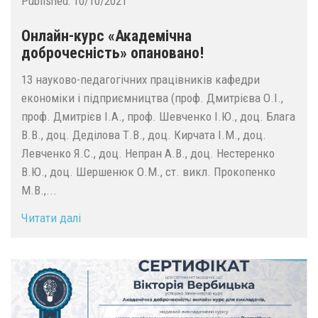
Published:
10/10/2021
Онлайн-курс «Академічна
доброчесність» опановано!
13 науково-педагогічних працівників кафедри
економіки і підприємництва (проф. Дмитрієва О.І.,
проф. Дмитрієв І.А., проф. Шевченко І.Ю., доц. Блага
В.В., доц. Деділова Т.В., доц. Кирчата І.М., доц.
Левченко Я.С., доц. Непран А.В., доц. Нестеренко
В.Ю., доц. Шершенюк О.М., ст. викл. Прокопенко
М.В.,...
Читати далі