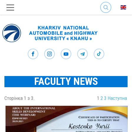
SEARCH
FACULTY NEWS
Сторінка 1 з 3.
1
2
3
Наступна