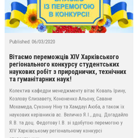
Published:
06/03/2020
Вітаємо переможців XІV Харківського
регіонального конкурсу студентських
наукових робіт з природничих, технічних
та гуманітарних наук!
Колектив кафедри менеджменту вітає Коваль Ірину,
Козлову Єлизавету, Кононенко Альону, Саване
Мохамеда, Суконну Ніну та Хамдауі Аюба, а також їх
наукових керівників ас. Величко Я.І., доц. Догадайло
Я.В. та доц. Федотову І.В. зі здобутою перемогою у
XІV Харківському регіональному конкурсі