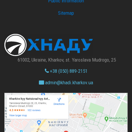
Public information
Sitemap
61002, Ukraine, Kharkov, st. Yaroslava Mudrogo, 25
+38 (050) 889-2151
admin@
khadi.kharkov.
ua