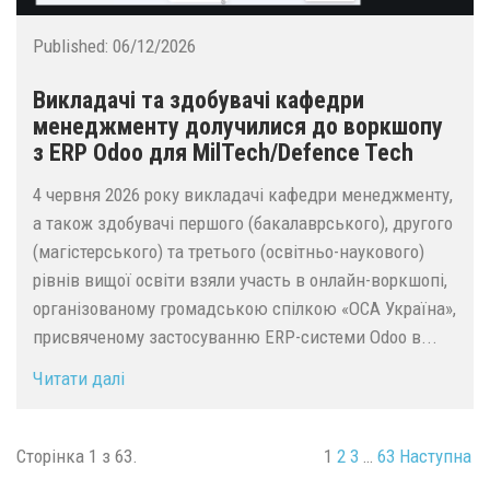
Published:
06/12/2026
Викладачі та здобувачі кафедри
менеджменту долучилися до воркшопу
з ERP Odoo для MilTech/Defence Tech
4 червня 2026 року викладачі кафедри менеджменту,
а також здобувачі першого (бакалаврського), другого
(магістерського) та третього (освітньо-наукового)
рівнів вищої освіти взяли участь в онлайн-воркшопі,
організованому громадською спілкою «ОСА Україна»,
присвяченому застосуванню ERP-системи Odoo в...
Читати далі
Сторінка 1 з 63.
1
2
3
…
63
Наступна