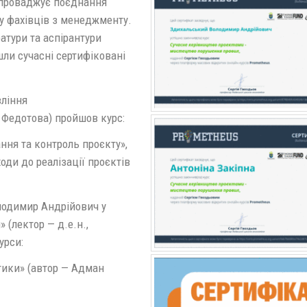
впроваджує поєднання
у фахівців з менеджменту.
атури та аспірантури
ли сучасні сертифіковані
вління
а Федотова) пройшов курс:
ня та контроль проєкту»,
оди до реалізації проєктів
лодимир Андрійович у
 (лектор — д.е.н.,
урси:
тики» (автор — Адман