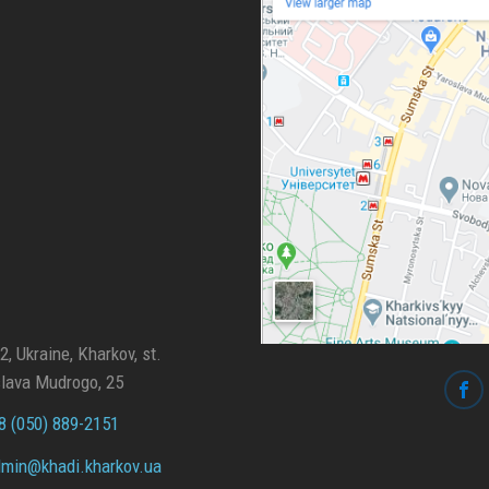
, Ukraine, Kharkov, st.
lava Mudrogo, 25
 (050) 889-2151
min@
khadi.kharkov.
ua