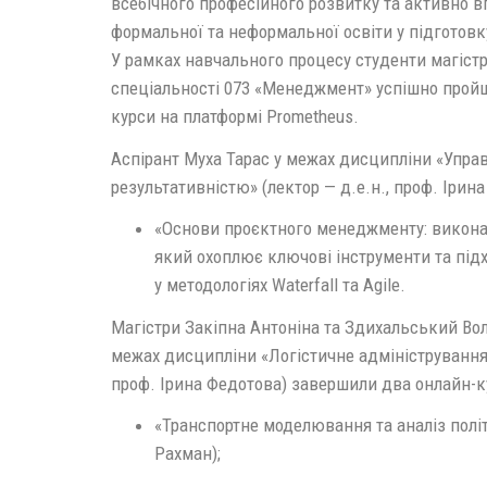
всебічного професійного розвитку та активно 
формальної та неформальної освіти у підготовк
У рамках навчального процесу студенти магістр
спеціальності 073 «Менеджмент» успішно пройш
курси на платформі Prometheus.
Аспірант Муха Тарас у межах дисципліни «Упра
результативністю» (лектор — д.е.н., проф. Ірин
«Основи проєктного менеджменту: виконан
який охоплює ключові інструменти та підх
у методологіях Waterfall та Agile.
Магістри Закіпна Антоніна та Здихальський Во
межах дисципліни «Логістичне адміністрування»
проф. Ірина Федотова) завершили два онлайн-к
«Транспортне моделювання та аналіз полі
Рахман);