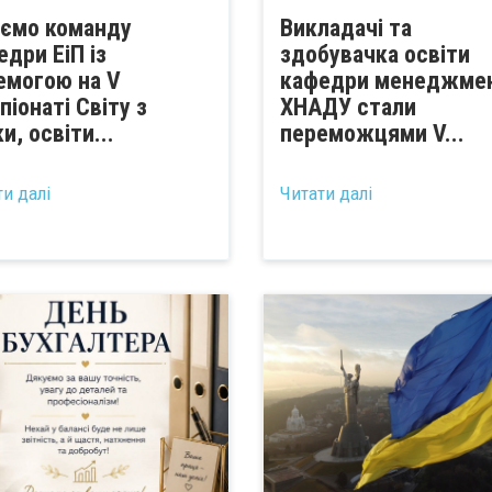
аємо команду
Викладачі та
едри ЕіП із
здобувачка освіти
емогою на V
кафедри менеджме
піонаті Світу з
ХНАДУ стали
и, освіти...
переможцями V...
ти далі
Читати далі