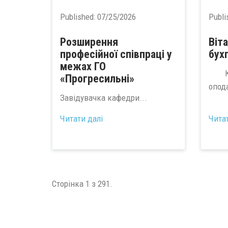
Published:
07/25/2026
Publi
Розширення
Віт
професійної співпраці у
бух
межах ГО
Коле
«Прогресильні»
опода
Завідувачка кафедри...
Читати далі
Чита
Сторінка 1 з 291.