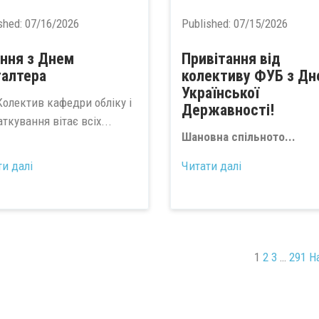
shed:
07/16/2026
Published:
07/15/2026
ання з Днем
Привітання від
галтера
колективу ФУБ з Дн
Української
ктив кафедри обліку і
Державності!
ткування вітає всіх...
Шановна спільното...
ти далі
Читати далі
1
2
3
…
291
Н