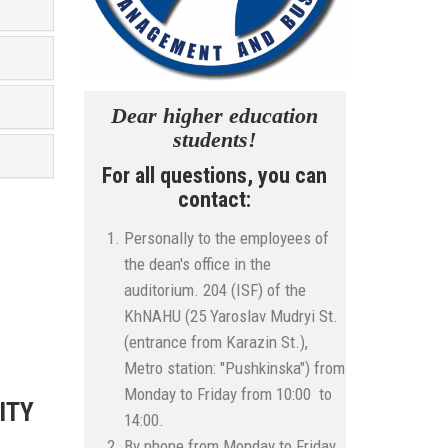
Dear higher education
students!
For all questions, you can
contact:
Personally to the employees of
the dean's office in the
auditorium. 204 (ISF) of the
KhNAHU (25 Yaroslav Mudryi St.
(entrance from Karazin St.),
Metro station: "Pushkinska") from
Monday to Friday from 10:00 to
ITY
14:00.
By phone from Monday to Friday