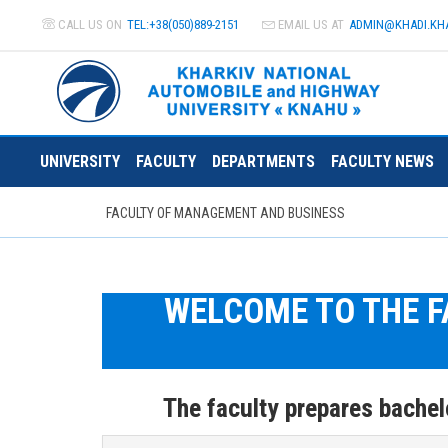
CALL US ON
TEL:+38(050)889-2151
EMAIL US AT
ADMIN@
KHADI.KH
UNIVERSITY
FACULTY
DEPARTMENTS
FACULTY NEWS
FACULTY OF MANAGEMENT AND BUSINESS
WELCOME TO THE 
The faculty prepares bachel