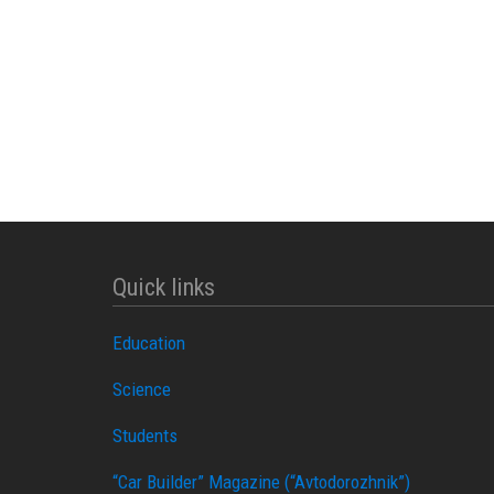
Quick links
Education
Science
Students
“Car Builder” Magazine (“Avtodorozhnik”)