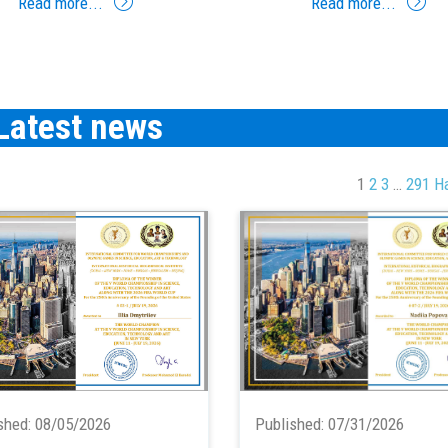
Read more...
Read more...
Latest news
1
2
3
…
291
Н
shed:
08/05/2026
Published:
07/31/2026