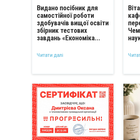
Видано посібник для
Віт
самостійної роботи
каф
здобувачів вищої освіти
пер
збірник тестових
Чем
завдань «Економіка...
наук
Читати далі
Чита