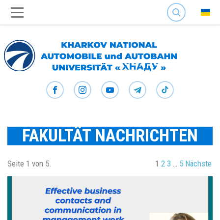
SEARCH
FAKULTÄT NACHRICHTEN
Seite 1 von 5.
1
2
3
…
5
Nächste