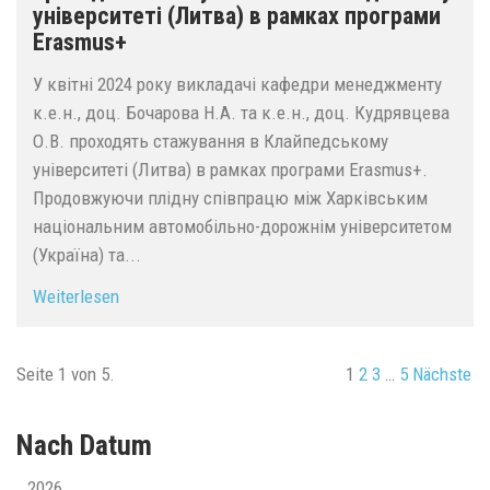
університеті (Литва) в рамках програми
Erasmus+
У квітні 2024 року викладачі кафедри менеджменту
к.е.н., доц. Бочарова Н.А. та к.е.н., доц. Кудрявцева
О.В. проходять стажування в Клайпедському
університеті (Литва) в рамках програми Erasmus+.
Продовжуючи плідну співпрацю між Харківським
національним автомобільно-дорожнім університетом
(Україна) та...
Weiterlesen
Seite 1 von 5.
1
2
3
…
5
Nächste
Nach Datum
2026