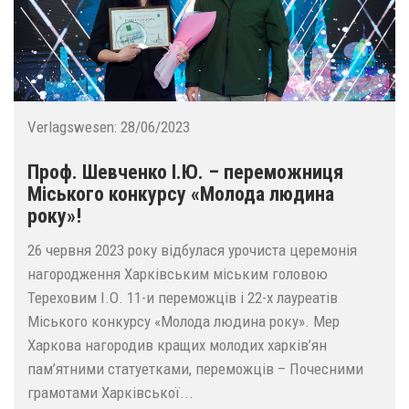
Verlagswesen:
28/06/2023
Проф. Шевченко І.Ю. – переможниця
Міського конкурсу «Молода людина
року»!
26 червня 2023 року відбулася урочиста церемонія
нагородження Харківським міським головою
Тереховим І.О. 11-и переможців і 22-х лауреатів
Міського конкурсу «Молода людина року». Мер
Харкова нагородив кращих молодих харків’ян
пам’ятними статуетками, переможців – Почесними
грамотами Харківської...