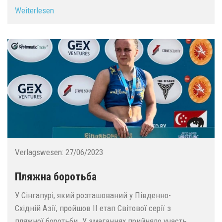
Weiterlesen
Verlagswesen:
27/06/2023
Пляжна боротьба
У Сінгапурі, який розташований у Південно-
Східній Азії, пройшов ІІ етап Світової серії з
пляжної боротьби. У змаганнях прийняло участь