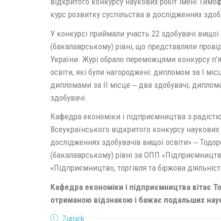
відкритого конкурсу наукових робіт імені Тимо
курс розвитку суспільства в дослідженнях здоб
У конкурсі приймали участь 22 здобувачі вищої
(бакалаврському) рівні, що представляли прові
України. Журі обрало переможцями конкурсу п’
освіти, які були нагороджені: дипломом за І міс
дипломами за ІІ місце ‒ два здобувачі; диплома
здобувачі.
Кафедра економіки і підприємництва з радістю
Всеукраїнського відкритого конкурсу наукових 
дослідженнях здобувачів вищої освіти» ‒ Тодор
(бакалаврському) рівні за ОПП «Підприємництво,
«Підприємництво, торгівля та біржова діяльніст
Кафедра економіки і підприємництва вітає То
отриманою відзнакою і бажає подальших нау
Zurück