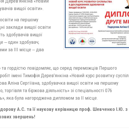
фія Дерев’янкіна «Новий
увачів вищої освіти».
 освіти на першому
дні заклади вищої освіти
ять здобувачів вищої
це ‒ один здобувач;
ми за ІІІ місце ‒ два
 та гордістю повідомляє, що серед переможців Першого
робіт імені Тимофія Дерев’янкіна «Новий курс розвитку суспіл
ова Аліна Сергіївна, здобувачка вищої освіти на першому
 торгівля та біржова діяльність» зі спеціальності 076
ь», яка була нагороджена дипломом за ІІ місце.
дорову А.С. та її наукову керівницю проф. Шевченко І.Ю. з
кових звершень!