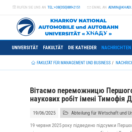
RUFEN SIE UNS AN
TEL:+38(050)889-2151
EMAIL AN
ADMIN@
KHADI
UNIVERSITÄT
FAKULTÄT
DIE KATHEDER
NACHRICHTEN
FAKULTÄT FÜR MANAGEMENT UND BUSINESS
NACHRIC
Вітаємо переможницю Першого 
наукових робіт імені Тимофія Д
19/06/2025
Abteilung für Wirtschaft und 
19 червня 2025 року підведено підсумки Першо