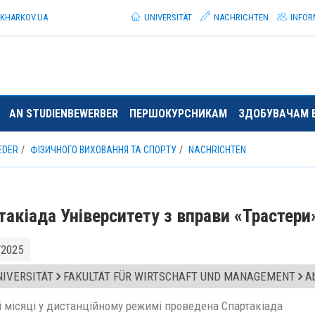
.KHARKOV.
UA
UNIVERSITÄT
NACHRICHTEN
INFOR
AN STUDIENBEWERBER
ПЕРШОКУРСНИКАМ
ЗДОБУВАЧАМ 
EDER
ФІЗИЧНОГО ВИХОВАННЯ ТА СПОРТУ
NACHRICHTEN
такіада Університету з вправи «Трастери
/2025
IVERSITÄT
FAKULTÄT FÜR WIRTSCHAFT UND MANAGEMENT
Ab
і місяці у дистанційному режимі проведена Спартакіада