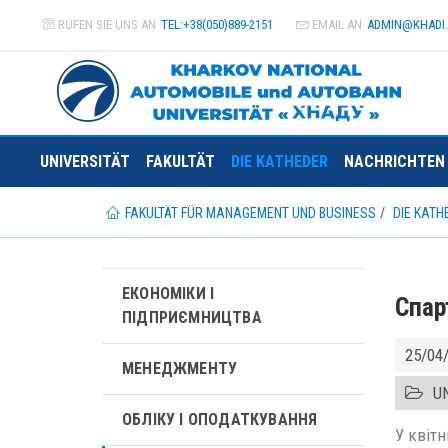
RUFEN SIE UNS AN
TEL:+38(050)889-2151
EMAIL AN
ADMIN@
KHADI
UNIVERSITÄT
FAKULTÄT
DIE KATHEDER
NACHRICHTEN
FAKULTÄT FÜR MANAGEMENT UND BUSINESS
DIE KATH
ЕКОНОМІКИ І
Спар
ПІДПРИЄМНИЦТВА
25/04
МЕНЕДЖМЕНТУ
UN
ОБЛІКУ І ОПОДАТКУВАННЯ
У квітн