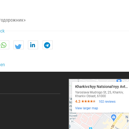
тодорожник»
ück
ben