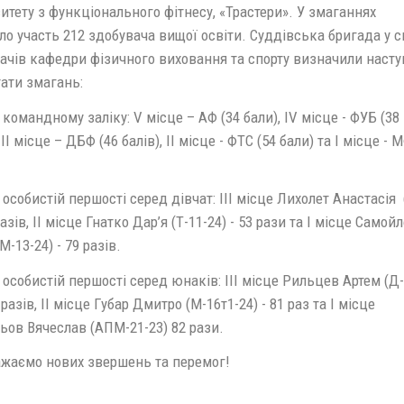
итету з функціонального фітнесу, «Трастери». У змаганнях
о участь 212 здобувача вищої освіти. Суддівська бригада у с
ачів кафедри фізичного виховання та спорту визначили насту
ати змагань:
андному заліку: V місце – АФ (34 бали), ІV місце - ФУБ (38
 ІІІ місце – ДБФ (46 балів), ІІ місце - ФТС (54 бали) та І місце - 
бистій першості серед дівчат: III місце Лихолет Анастасія 
разів, II місце Гнатко Дар’я (Т-11-24) - 53 рази та I місце Самой
М-13-24) - 79 разів.
обистій першості серед юнаків: ІІІ місце Рильцев Артем (Д-
9 разів, ІІ місце Губар Дмитро (М-16т1-24) - 81 раз та І місце
ьов Вячеслав (АПМ-21-23) 82 рази.
мо нових звершень та перемог!