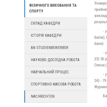
Універс
ФІЗИЧНОГО ВИХОВАННЯ ТА
прийнял
СПОРТУ
виклад
результ
СКЛАД КАФЕДРИ
- у ком
ІСТОРІЯ КАФЕДРИ
балів),
бали).
AN STUDIENBEWERBER
- у осо
23) 50 
НАУКОВО-ДОСЛІДНА РОБОТА
Олена (
НАВЧАЛЬНИЙ ПРОЦЕС
- у ос
24) - 7
СПОРТИВНО-МАСОВА РОБОТА
Журавл
Бажає
NACHRICHTEN