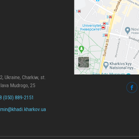
, Ukraine, Charkiw, st.
lava Mudrogo, 25
 (050) 889-2151
min@
khadi.kharkov.
ua