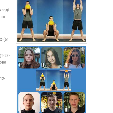
кладі
пні
МФ (61
(Т-23-
лова
12-