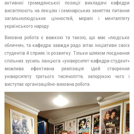
активної громадянської позиції викладачі кафедри
висвітлюють на лекціях і семінарських заняттях питання
загальнолюдських цінностей, моралі і менталітету
українського народу.
Виховна робота є важкою та такою, що має «людське
обличчя», та кафедра завжди радо вітає ініціативи своїх
студентів й сприяє їх розвитку. Тільки шляхом поєднання
спільних зусиль ланцюга «університет-кафедра-студент»
можлива ефективна реалізація ідей створення
університету третього тисячоліття, запорукою чого і
виступає організаційно-виховна робота.