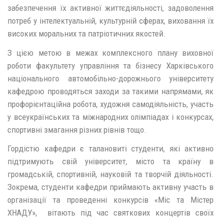
забезпечення їх активної життєдіяльності, задоволення
потреб у інтелектуальній, культурній сферах, виховання їх
високих моральних та патріотичних якостей.
З цією метою в межах комплексного плану виховної
роботи факультету управління та бізнесу Харківського
національного автомобільно-дорожнього університету
кафедрою проводяться заходи за такими напрямами, як
профорієнтаційна робота, художня самодіяльність, участь
у всеукраїнських та міжнародних олімпіадах і конкурсах,
спортивні змагання різних рівнів тощо.
Гордістю кафедри є талановиті студенти, які активно
підтримують свій університет, місто та країну в
громадській, спортивній, науковій та творчій діяльності.
Зокрема, студенти кафедри приймають активну участь в
організації та проведенні конкурсів «Міс та Містер
ХНАДУ», вітають під час святкових концертів своїх